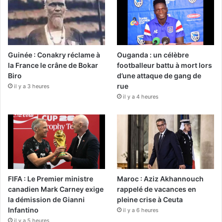
Guinée : Conakry réclame à
Ouganda : un célèbre
la France le crâne de Bokar
footballeur battu à mort lors
Biro
d’une attaque de gang de
rue
il y a 3 heures
il y a 4 heures
FIFA : Le Premier ministre
Maroc : Aziz Akhannouch
canadien Mark Carney exige
rappelé de vacances en
la démission de Gianni
pleine crise à Ceuta
Infantino
il y a 6 heures
il y a 5 heures