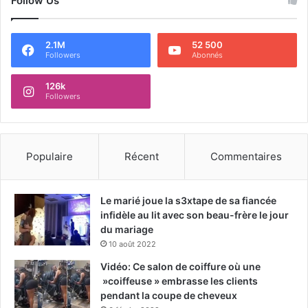
Follow Us
2.1M
52 500
Followers
Abonnés
126k
Followers
Populaire
Récent
Commentaires
Le marié joue la s3xtape de sa fiancée
infidèle au lit avec son beau-frère le jour
du mariage
10 août 2022
Vidéo: Ce salon de coiffure où une
»coiffeuse » embrasse les clients
pendant la coupe de cheveux