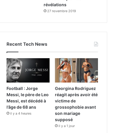
révélations
27 novembre 2019
Recent Tech News
Football : Jorge
Georgina Rodriguez
Messi, le père de Leo
réagit après avoir été
Messi, est décédé à
victime de
l’âge de 68 ans
grossophobie avant
son mariage
il y a 4 heures
supposé
il y a 1 jour