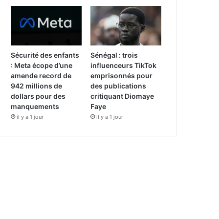
Sécurité des enfants
Sénégal : trois
: Meta écope d’une
influenceurs TikTok
amende record de
emprisonnés pour
942 millions de
des publications
dollars pour des
critiquant Diomaye
manquements
Faye
il y a 1 jour
il y a 1 jour