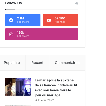
Follow Us
2.1M
52 500
Followers
Abonnés
126k
Followers
Populaire
Récent
Commentaires
Le marié joue la s3xtape
de sa fiancée infidèle au lit
avec son beau-frère le
jour du mariage
10 août 2022