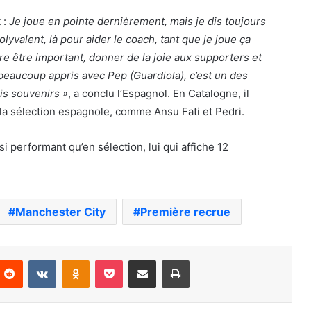
 :
Je joue en pointe dernièrement, mais je dis toujours
polyvalent, là pour aider le coach, tant que je joue ça
ère être important, donner de la joie aux supporters et
 beaucoup appris avec Pep (Guardiola), c’est un des
is souvenirs »
, a conclu l’Espagnol. En Catalogne, il
 la sélection espagnole, comme Ansu Fati et Pedri.
 performant qu’en sélection, lui qui affiche 12
Manchester City
Première recrue
nterest
Reddit
VKontakte
Odnoklassniki
Pocket
Partager par email
Imprimer