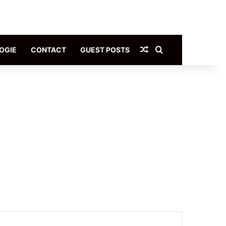
Article Aléatoire
Rechercher
OGIE
CONTACT
GUEST POSTS