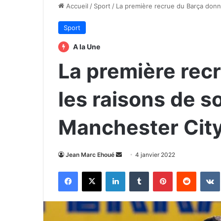
Accueil
/
Sport
/
La première recrue du Barça donn
Sport
A la Une
La première rec
les raisons de s
Manchester Cit
Envoyer
Jean Marc Ehoué
4 janvier 2022
un
Facebook
X
Linkedin
Tumblr
Pinterest
Reddit
courriel