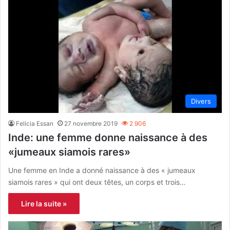
Divers
Felicia Essan
27 novembre 2019
2 906
Inde: une femme donne naissance à des
«jumeaux siamois rares»
Une femme en Inde a donné naissance à des « jumeaux
siamois rares » qui ont deux têtes, un corps et trois…
Lire la suite »