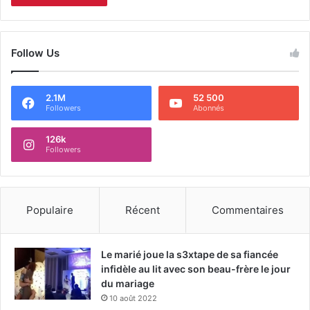
Follow Us
2.1M
52 500
Followers
Abonnés
126k
Followers
Populaire
Récent
Commentaires
Le marié joue la s3xtape de sa fiancée
infidèle au lit avec son beau-frère le jour
du mariage
10 août 2022