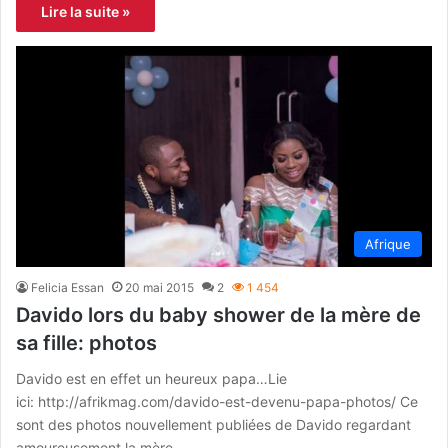
Lire la suite »
Afrique
Felicia Essan
20 mai 2015
2
1 454
Davido lors du baby shower de la mère de
sa fille: photos
Davido est en effet un heureux papa…Lie
ici: http://afrikmag.com/davido-est-devenu-papa-photos/ Ce
sont des photos nouvellement publiées de Davido regardant
amoureusement la mère…