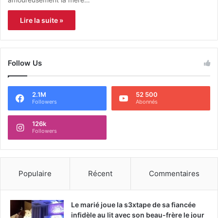
Lire la suite »
Follow Us
2.1M
52 500
Followers
Abonnés
126k
Followers
Populaire
Récent
Commentaires
Le marié joue la s3xtape de sa fiancée
infidèle au lit avec son beau-frère le jour