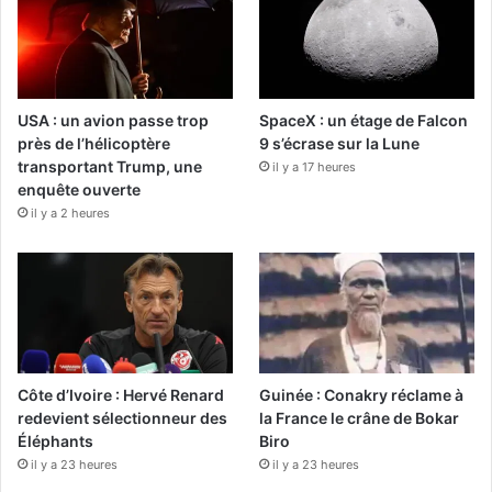
USA : un avion passe trop
SpaceX : un étage de Falcon
près de l’hélicoptère
9 s’écrase sur la Lune
transportant Trump, une
il y a 17 heures
enquête ouverte
il y a 2 heures
Côte d’Ivoire : Hervé Renard
Guinée : Conakry réclame à
redevient sélectionneur des
la France le crâne de Bokar
Éléphants
Biro
il y a 23 heures
il y a 23 heures