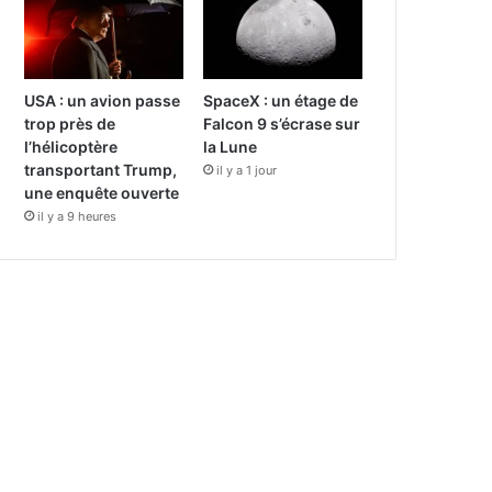
USA : un avion passe
SpaceX : un étage de
trop près de
Falcon 9 s’écrase sur
l’hélicoptère
la Lune
transportant Trump,
il y a 1 jour
une enquête ouverte
il y a 9 heures