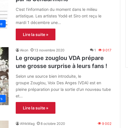
C’est l’information du moment dans le milieu
artistique. Les artistes Yodé et Siro ont reçu le
mardi 1 décembre une…
ne
Lire la suite »
Akon
13 novembre 2020
1
9 017
Le groupe zouglou VDA prépare
une grosse surprise à leurs fans !
Selon une source bien introduite, le
groupe Zouglou, Voix Des Anges (VDA) est en
pleine préparation pour la sortie d’un nouveau tube
et…
rs
Lire la suite »
AfrikMag
8 octobre 2020
9 002