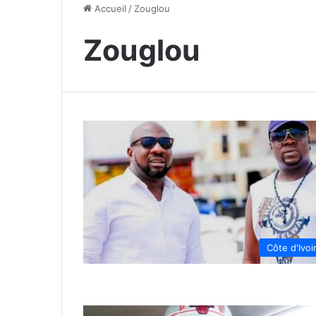
Accueil
/
Zouglou
Zouglou
Côte d'Ivoi