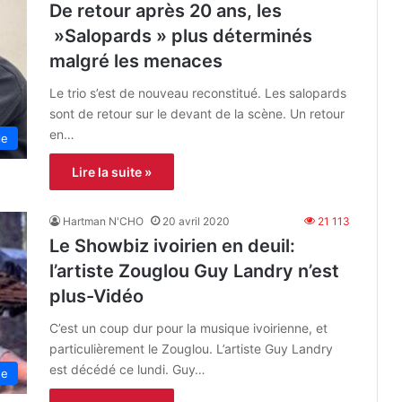
De retour après 20 ans, les
»Salopards » plus déterminés
malgré les menaces
Le trio s’est de nouveau reconstitué. Les salopards
sont de retour sur le devant de la scène. Un retour
en…
le
Lire la suite »
Hartman N'CHO
20 avril 2020
21 113
Le Showbiz ivoirien en deuil:
l’artiste Zouglou Guy Landry n’est
plus-Vidéo
C’est un coup dur pour la musique ivoirienne, et
particulièrement le Zouglou. L’artiste Guy Landry
est décédé ce lundi. Guy…
ue