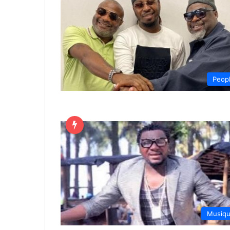
Peop
Musiq