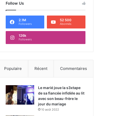
Follow Us
2.1M
52 500
Followers
Abonnés
126k
Followers
Populaire
Récent
Commentaires
Le marié joue la s3xtape
de sa fiancée infidèle au lit
avec son beau-frère le
jour du mariage
10 août 2022