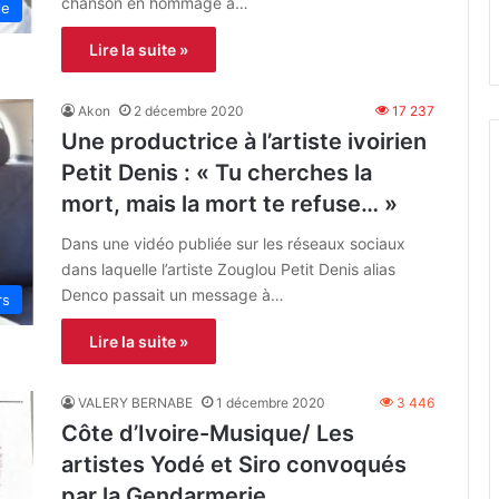
chanson en hommage à…
le
Lire la suite »
Akon
2 décembre 2020
17 237
Une productrice à l’artiste ivoirien
Petit Denis : « Tu cherches la
mort, mais la mort te refuse… »
Dans une vidéo publiée sur les réseaux sociaux
dans laquelle l’artiste Zouglou Petit Denis alias
Denco passait un message à…
rs
Lire la suite »
VALERY BERNABE
1 décembre 2020
3 446
Côte d’Ivoire-Musique/ Les
artistes Yodé et Siro convoqués
par la Gendarmerie