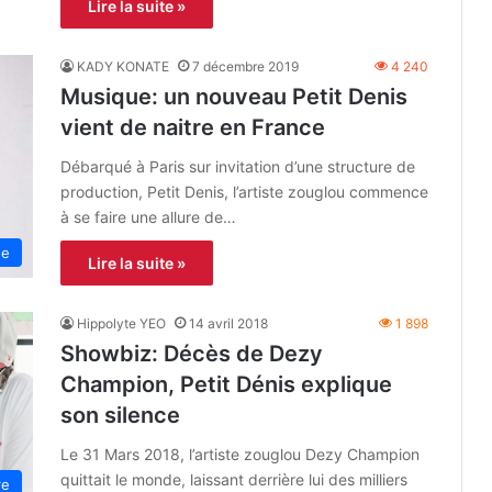
Lire la suite »
KADY KONATE
7 décembre 2019
4 240
Musique: un nouveau Petit Denis
vient de naitre en France
Débarqué à Paris sur invitation d’une structure de
production, Petit Denis, l’artiste zouglou commence
à se faire une allure de…
ue
Lire la suite »
Hippolyte YEO
14 avril 2018
1 898
Showbiz: Décès de Dezy
Champion, Petit Dénis explique
son silence
Le 31 Mars 2018, l’artiste zouglou Dezy Champion
quittait le monde, laissant derrière lui des milliers
re