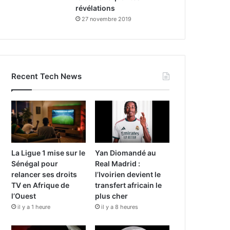
révélations
27 novembre 2019
Recent Tech News
La Ligue 1 mise sur le
Yan Diomandé au
Sénégal pour
Real Madrid :
relancer ses droits
l’Ivoirien devient le
TV en Afrique de
transfert africain le
l’Ouest
plus cher
il y a 1 heure
il y a 8 heures