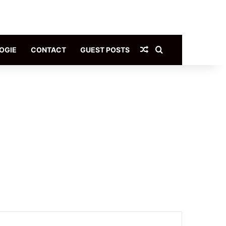
Article Aléatoire
Rechercher
OGIE
CONTACT
GUEST POSTS