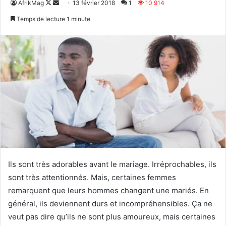
Follow
Envoyer
AfrikMag
13 février 2018
1
10 914
on
un
Temps de lecture 1 minute
X
courriel
Ils sont très adorables avant le mariage. Irréprochables, ils
sont très attentionnés. Mais, certaines femmes
remarquent que leurs hommes changent une mariés. En
général, ils deviennent durs et incompréhensibles. Ça ne
veut pas dire qu’ils ne sont plus amoureux, mais certaines