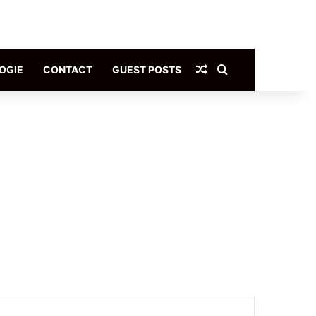
Article Aléatoire
Rechercher
OGIE
CONTACT
GUEST POSTS