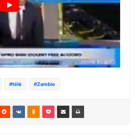
télé
Zambie
nterest
Reddit
VKontakte
Odnoklassniki
Pocket
Partager par email
Imprimer