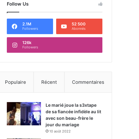
Follow Us
2.1M
52 500
Followers
Abonnés
126k
Followers
Populaire
Récent
Commentaires
Le marié joue la s3xtape
de sa fiancée infidèle au lit
avec son beau-frère le
jour du mariage
10 août 2022