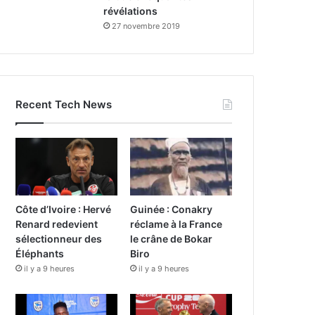
révélations
27 novembre 2019
Recent Tech News
Côte d’Ivoire : Hervé
Guinée : Conakry
Renard redevient
réclame à la France
sélectionneur des
le crâne de Bokar
Éléphants
Biro
il y a 9 heures
il y a 9 heures