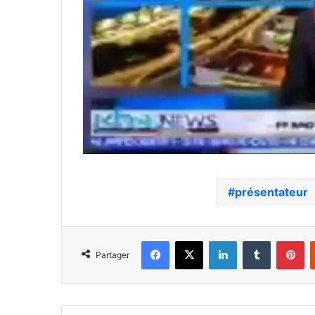
présentateur
Facebook
X
Linkedin
Tumblr
Pi
Partager