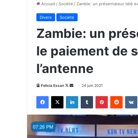
Accueil
/
Société
/
Zambie: un présentateur télé ex
Divers
Société
Zambie: un prés
le paiement de s
l’antenne
Follow
Envoyer
Felicia Essan
24 juin 2021
on
un
Facebook
X
Linkedin
Tumblr
Pinterest
Reddit
X
courriel