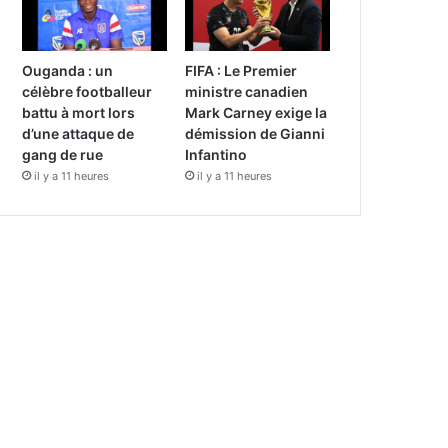
Ouganda : un
FIFA : Le Premier
célèbre footballeur
ministre canadien
battu à mort lors
Mark Carney exige la
d’une attaque de
démission de Gianni
gang de rue
Infantino
il y a 11 heures
il y a 11 heures