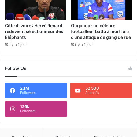
Côte d’Ivoire : Hervé Renard
Ouganda : un célèbre
redevient sélectionneur des
footballeur battu à mort lors
Éléphants
d’une attaque de gang de rue
il y a 1 jour
il y a 1 jour
Follow Us
2.1M
52 500
Followers
Abonnés
126k
Followers