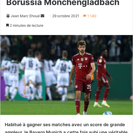
Borussia Mönchengladbach
Envoyer
Jean Marc Ehoué
29 octobre 2021
1 140
un
2 minutes de lecture
courriel
Habitué à gagner ses matches avec un score de grande
ampleur, le Bayern Munich a cette fois subi une véritable