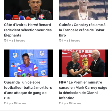
Côte d’Ivoire : Hervé Renard
Guinée : Conakry réclame à
redevient sélectionneur des
la France le crâne de Bokar
Éléphants
Biro
il y a 8 heures
il y a 8 heures
Ouganda : un célèbre
FIFA : Le Premier ministre
footballeur battu à mort lors
canadien Mark Carney exige
d’une attaque de gang de
la démission de Gianni
rue
Infantino
il y a 10 heures
il y a 10 heures