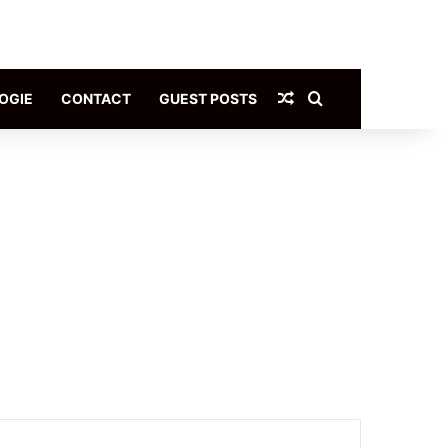
Article Aléatoire
Rechercher
OGIE
CONTACT
GUEST POSTS