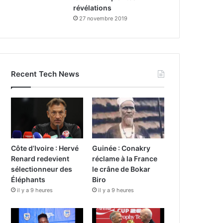
révélations
27 novembre 2019
Recent Tech News
Côte d’Ivoire : Hervé
Guinée : Conakry
Renard redevient
réclame à la France
sélectionneur des
le crâne de Bokar
Éléphants
Biro
il y a 9 heures
il y a 9 heures