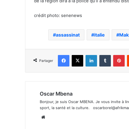
de la région dira à la police qu’il a entendu d
crédit photo: senenews
assassinat
italie
Mak
Facebook
X
Linkedin
Tumblr
Pi
Partager
Oscar Mbena
Bonjour, je suis Oscar MBENA. Je vous invite à lire 
sport, la santé et la culture.
oscarborel@afrikm
Website