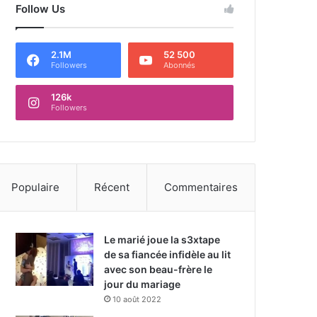
Follow Us
2.1M
52 500
Followers
Abonnés
126k
Followers
Populaire
Récent
Commentaires
Le marié joue la s3xtape
de sa fiancée infidèle au lit
avec son beau-frère le
jour du mariage
10 août 2022