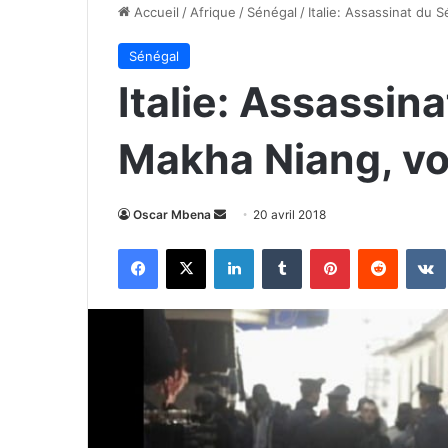
Accueil
/
Afrique
/
Sénégal
/
Italie: Assassinat du 
Sénégal
Italie: Assassin
Makha Niang, voi
Envoyer
Oscar Mbena
20 avril 2018
un
Facebook
X
Linkedin
Tumblr
Pinterest
Reddit
courriel