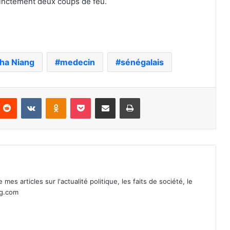
istinctement deux coups de feu.
ha Niang
medecin
sénégalais
nterest
Reddit
VKontakte
Odnoklassniki
Pocket
Partager par email
Imprimer
mes articles sur l'actualité politique, les faits de société, le
ag.com