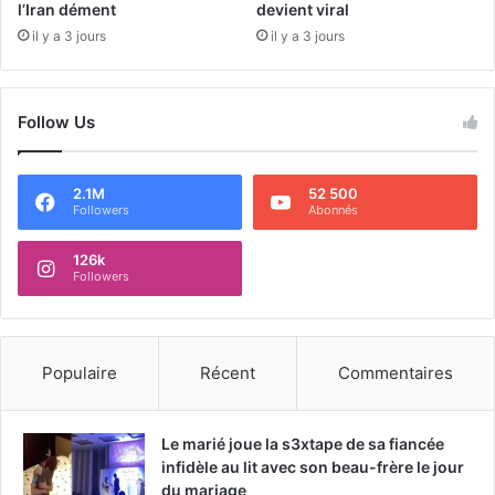
l’Iran dément
devient viral
il y a 3 jours
il y a 3 jours
Follow Us
2.1M
52 500
Followers
Abonnés
126k
Followers
Populaire
Récent
Commentaires
Le marié joue la s3xtape de sa fiancée
infidèle au lit avec son beau-frère le jour
du mariage