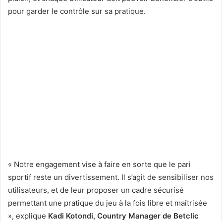
pour garder le contrôle sur sa pratique.
« Notre engagement
vise à faire en sorte que le pari
sportif reste un
divertissement. Il s’agit
de sensibiliser
nos
utilisateurs
,
et
de leur
proposer
un cadre sécurisé
permettant
une pratique du jeu à la fois libre et maîtrisée
»
, explique
Kadi
Kotondi
, Country Manager de
Betclic