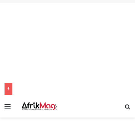
Menu
R