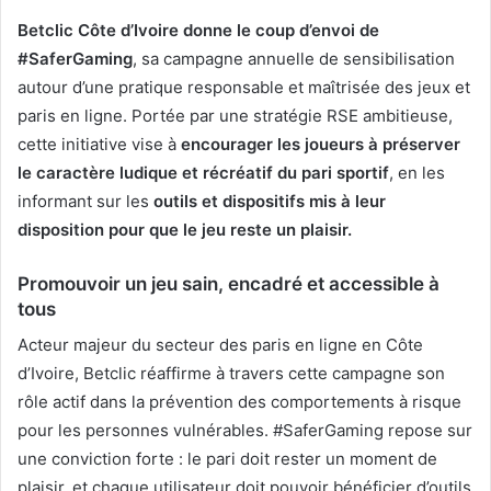
Betclic
Côte d’Ivoire donne le coup d’envoi de
#SaferGaming
, sa campagne annuelle de sensibilisation
autour d’une pratique responsable et maîtrisée des jeux et
paris en ligne. Portée par une stratégie RSE ambitieuse,
cette initiative vise à
encourager les joueurs à préserver
le caractère ludique et récréatif du pari sportif
, en les
informant sur les
outils et dispositifs mis à leur
disposition pour que le jeu reste un plaisir.
Promouvoir un jeu sain, encadré et accessible à
tous
Acteur majeur du secteur des paris en ligne en Côte
d’Ivoire,
Betclic
réaffirme à travers cette campagne son
rôle actif dans la prévention des comportements à risque
pour les personnes vulnérables
.
#
SaferGaming
repose sur
une conviction forte :
le pari doit rester un moment de
plaisir, et chaque utilisateur doit pouvoir bénéficier d’outils