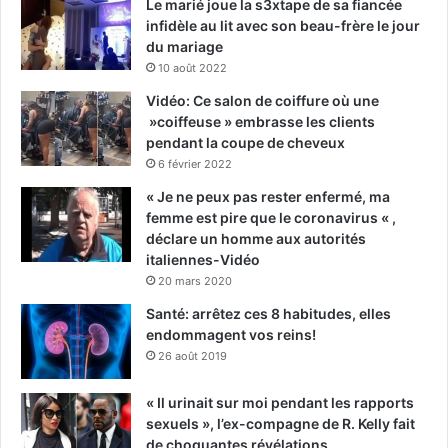
Le marié joue la s3xtape de sa fiancée
infidèle au lit avec son beau-frère le jour
du mariage
10 août 2022
Vidéo: Ce salon de coiffure où une
»coiffeuse » embrasse les clients
pendant la coupe de cheveux
6 février 2022
« Je ne peux pas rester enfermé, ma
femme est pire que le coronavirus « ,
déclare un homme aux autorités
italiennes-Vidéo
20 mars 2020
Santé: arrêtez ces 8 habitudes, elles
endommagent vos reins!
26 août 2019
« Il urinait sur moi pendant les rapports
sexuels », l’ex-compagne de R. Kelly fait
de choquantes révélations