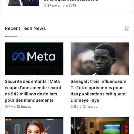
27 novembre 2019
Recent Tech News
Sécurité des enfants : Meta
Sénégal : trois influenceurs
écope d’une amende record
TikTok emprisonnés pour
de 942 millions de dollars
des publications critiquant
pour des manquements
Diomaye Faye
il y a 12 heures
il y a 12 heures