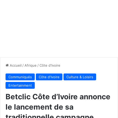
Accueil
/
Afrique
/
Côte d'Ivoire
Communiqués
Côte d'Ivoire
Culture & Loisirs
Entertainment
Betclic Côte d’Ivoire annonce
le lancement de sa
traditionnelle campagne