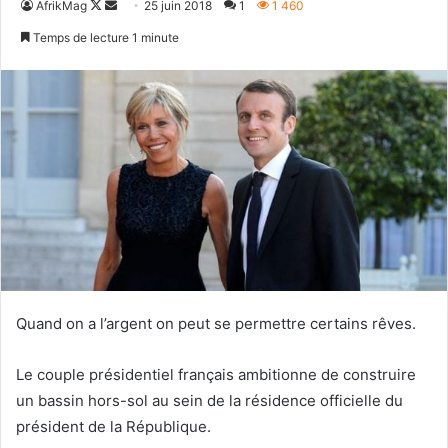
Follow
Envoyer
AfrikMag
25 juin 2018
1
1 460
on
un
Temps de lecture 1 minute
X
courriel
Quand on a l’argent on peut se permettre certains rêves.
Le couple présidentiel français ambitionne de construire
un bassin hors-sol au sein de la résidence officielle du
président de la République.