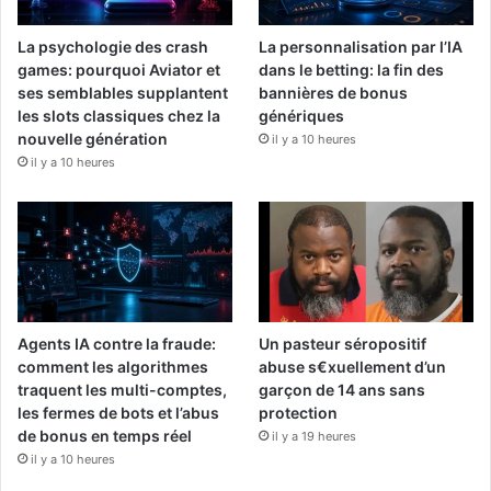
La psychologie des crash
La personnalisation par l’IA
games: pourquoi Aviator et
dans le betting: la fin des
ses semblables supplantent
bannières de bonus
les slots classiques chez la
génériques
nouvelle génération
il y a 10 heures
il y a 10 heures
Agents IA contre la fraude:
Un pasteur séropositif
comment les algorithmes
abuse s€xuellement d’un
traquent les multi-comptes,
garçon de 14 ans sans
les fermes de bots et l’abus
protection
de bonus en temps réel
il y a 19 heures
il y a 10 heures