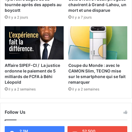
tournée après des appels au
chavirent à Grand-Lahou, un
boycott
mort et une disparue
il y a 2 jours
il y a 7 jours
Affaire SIPEF-CI / La justice
Coupe du Monde : avec le
ordonne le paiement de 5
CAMON Slim, TECNO mise
milliards de FCFA à Béhi
sur le smartphone qui se fait
Léopold
remarquer
il y a 2 semaines
il y a 2 semaines
Follow Us
2.1M
52 500