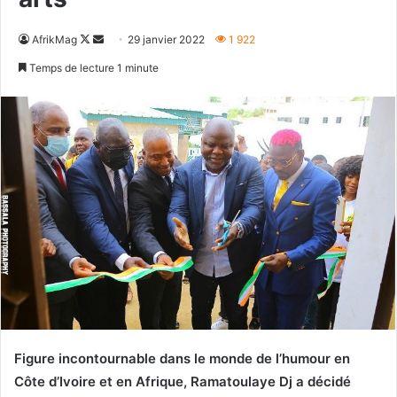
Follow
Envoyer
AfrikMag
29 janvier 2022
1 922
on
un
Temps de lecture 1 minute
X
courriel
Figure incontournable dans le monde de l’humour en
Côte d’Ivoire et en Afrique, Ramatoulaye Dj a décidé