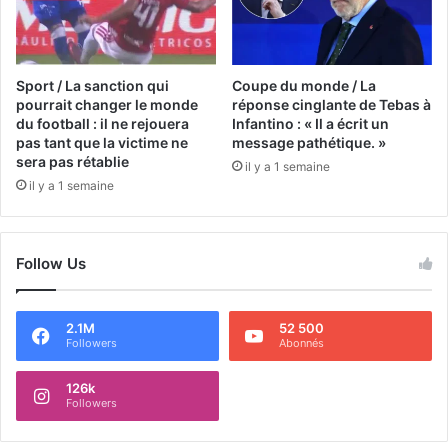
Sport / La sanction qui
Coupe du monde / La
pourrait changer le monde
réponse cinglante de Tebas à
du football : il ne rejouera
Infantino : « Il a écrit un
pas tant que la victime ne
message pathétique. »
sera pas rétablie
il y a 1 semaine
il y a 1 semaine
Follow Us
2.1M
52 500
Followers
Abonnés
126k
Followers