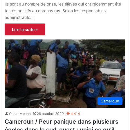
Ils sont au nombre de onze, les élèves qui ont récemment été
testés positifs au coronavirus. Selon les responsables
administratifs…
Lire la suite »
Cameroun
Oscar Mbena
28 octobre 2020
4 414
Cameroun / Peur panique dans plusieurs
écoles dans le sud-ouest : voici ce qu’il