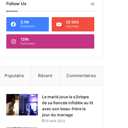
Follow Us
2.1M
52 500
Followers
Abonnés
126k
Followers
Populaire
Récent
Commentaires
Le marié joue la s3xtape
de sa fiancée infidèle au lit
avec son beau-frère le
jour du mariage
10 août 2022