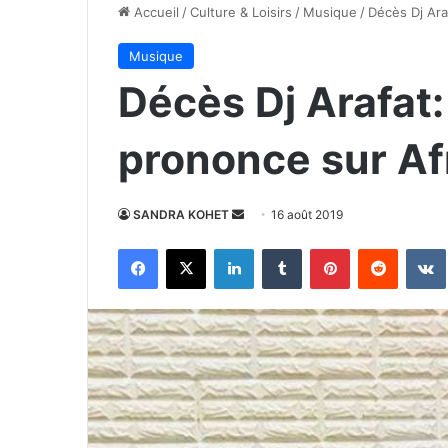
Accueil
/
Culture & Loisirs
/
Musique
/
Décès Dj Ara
Musique
Décès Dj Arafat:
prononce sur Af
Envoyer
SANDRA KOHET
16 août 2019
un
Facebook
X
Linkedin
Tumblr
Pinterest
Reddit
courriel