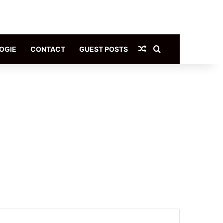
Article Aléatoire
Rechercher
OGIE
CONTACT
GUEST POSTS