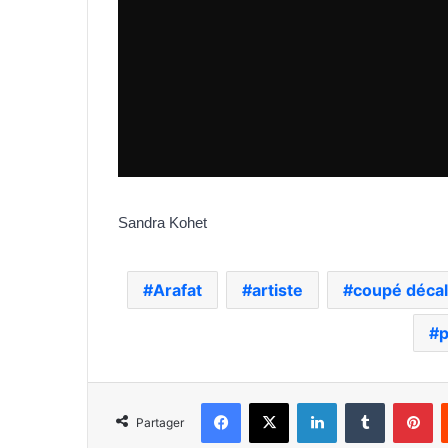
Sandra Kohet
Arafat
artiste
coupé déca
Facebook
X
Linkedin
Tumblr
Pi
Partager