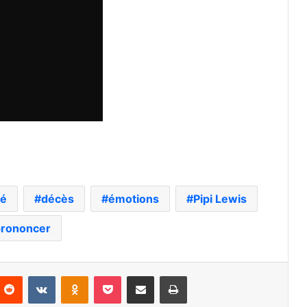
lé
décès
émotions
Pipi Lewis
prononcer
nterest
Reddit
VKontakte
Odnoklassniki
Pocket
Partager par email
Imprimer