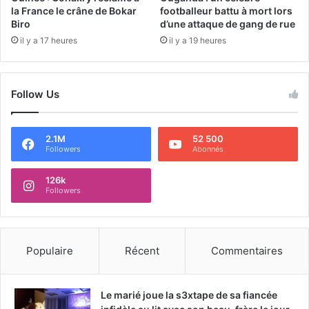
la France le crâne de Bokar
footballeur battu à mort lors
Biro
d’une attaque de gang de rue
il y a 17 heures
il y a 19 heures
Follow Us
2.1M
52 500
Followers
Abonnés
126k
Followers
Populaire
Récent
Commentaires
Le marié joue la s3xtape de sa fiancée