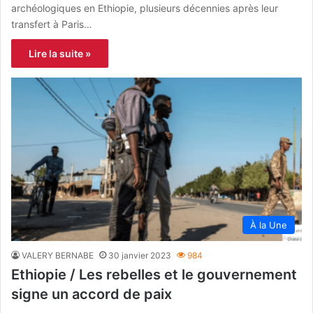
archéologiques en Ethiopie, plusieurs décennies après leur
transfert à Paris…
Lire la suite »
À la Une
VALERY BERNABE
30 janvier 2023
984
Ethiopie / Les rebelles et le gouvernement
signe un accord de paix