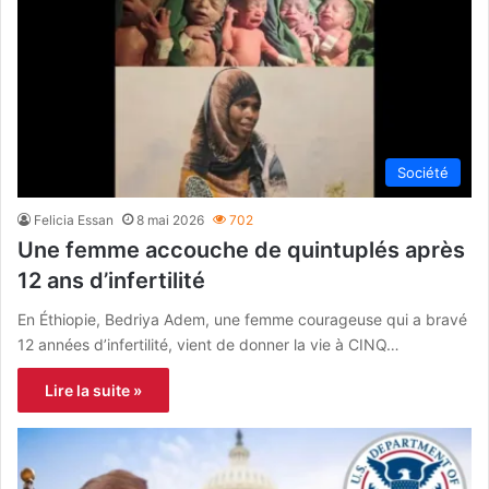
Société
Felicia Essan
8 mai 2026
702
Une femme accouche de quintuplés après
12 ans d’infertilité
En Éthiopie, Bedriya Adem, une femme courageuse qui a bravé
12 années d’infertilité, vient de donner la vie à CINQ…
Lire la suite »