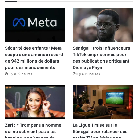
Sécurité des enfants : Meta
Sénégal : trois influenceurs
écope d’une amende record
TikTok emprisonnés pour
de 942 millions de dollars
des publications critiquant
pour des manquements
Diomaye Faye
il y a 19 heures
il y a 19 heures
Zari : « Tromper un homme
La Ligue 1 mise sur le
qui ne subvient pas à tes
Sénégal pour relancer ses
besoins, ce n’est pas de
droits TV en Afrique de