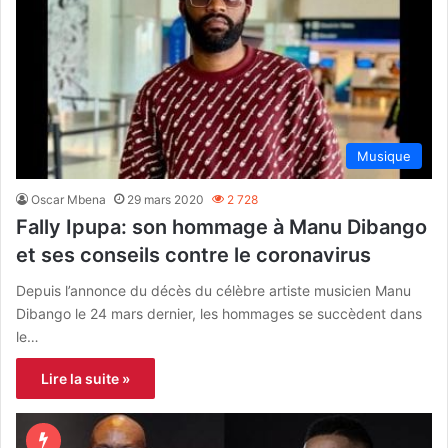
Musique
Oscar Mbena
29 mars 2020
2 728
Fally Ipupa: son hommage à Manu Dibango
et ses conseils contre le coronavirus
Depuis l’annonce du décès du célèbre artiste musicien Manu
Dibango le 24 mars dernier, les hommages se succèdent dans
le…
Lire la suite »