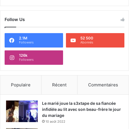
Follow Us
2.1M
52 500
Followers
Abonnés
126k
Followers
Populaire
Récent
Commentaires
Le marié joue la s3xtape de sa fiancée
infidèle au lit avec son beau-frère le jour
du mariage
10 août 2022