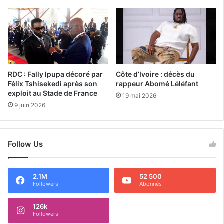
RDC : Fally Ipupa décoré par
Côte d’Ivoire : décès du
Félix Tshisekedi après son
rappeur Abomé Léléfant
exploit au Stade de France
19 mai 2026
9 juin 2026
Follow Us
2.1M
52 500
Followers
Abonnés
126k
Followers