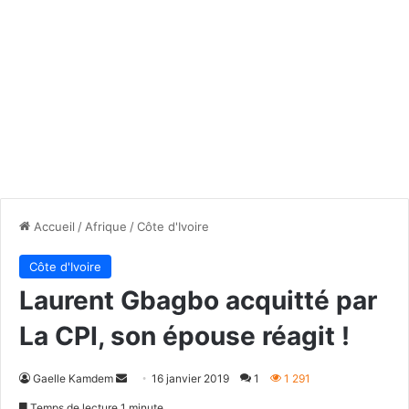
Accueil
/
Afrique
/
Côte d'Ivoire
Côte d'Ivoire
Laurent Gbagbo acquitté par
La CPI, son épouse réagit !
Envoyer
Gaelle Kamdem
16 janvier 2019
1
1 291
un
Temps de lecture 1 minute