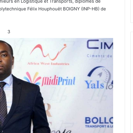
énieurs en Logistique et Transports, diplômés de
 Polytechnique Félix Houphouët BOIGNY (INP-HB) de
3