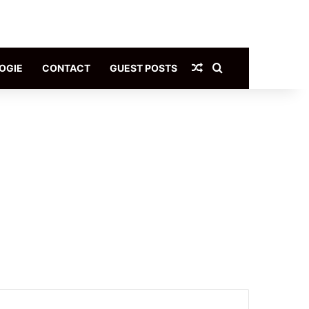
Article Aléatoire
Rechercher
OGIE
CONTACT
GUEST POSTS