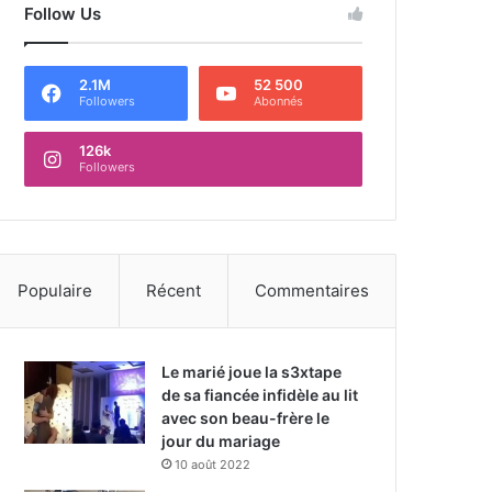
Follow Us
2.1M
52 500
Followers
Abonnés
126k
Followers
Populaire
Récent
Commentaires
Le marié joue la s3xtape
de sa fiancée infidèle au lit
avec son beau-frère le
jour du mariage
10 août 2022