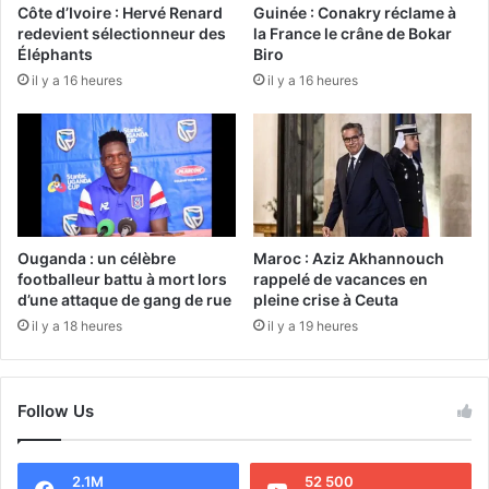
Côte d’Ivoire : Hervé Renard
Guinée : Conakry réclame à
redevient sélectionneur des
la France le crâne de Bokar
Éléphants
Biro
il y a 16 heures
il y a 16 heures
Ouganda : un célèbre
Maroc : Aziz Akhannouch
footballeur battu à mort lors
rappelé de vacances en
d’une attaque de gang de rue
pleine crise à Ceuta
il y a 18 heures
il y a 19 heures
Follow Us
2.1M
52 500