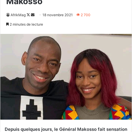
Makosso
Follow
Envoyer
AfrikMag
18 novembre 2021
2 700
on
un
2 minutes de lecture
X
courriel
Depuis quelques jours, le Général Makosso fait sensation