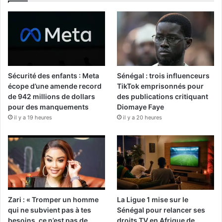
Sécurité des enfants : Meta
Sénégal : trois influenceurs
écope d’une amende record
TikTok emprisonnés pour
de 942 millions de dollars
des publications critiquant
pour des manquements
Diomaye Faye
il y a 19 heures
il y a 20 heures
Zari : « Tromper un homme
La Ligue 1 mise sur le
qui ne subvient pas à tes
Sénégal pour relancer ses
besoins, ce n’est pas de
droits TV en Afrique de