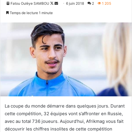
Follow
Envoyer
Fatou Oulèye SAMBOU
6 juin 2018
2
1 205
on
un
Temps de lecture 1 minute
X
courriel
La coupe du monde démarre dans quelques jours. Durant
cette compétition, 32 équipes vont s’affronter en Russie,
avec au total 736 joueurs. Aujourd’hui, Afrikmag vous fait
découvrir les chiffres insolites de cette compétition