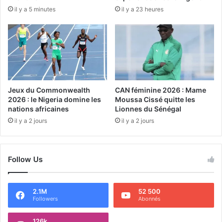
il y a 5 minutes
il y a 23 heures
Jeux du Commonwealth
CAN féminine 2026 : Mame
2026 : le Nigeria domine les
Moussa Cissé quitte les
nations africaines
Lionnes du Sénégal
il y a 2 jours
il y a 2 jours
Follow Us
2.1M
52 500
Followers
Abonnés
126k