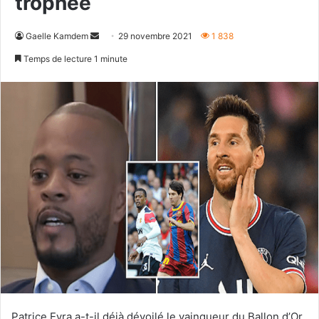
trophée
Envoyer
Gaelle Kamdem
29 novembre 2021
1 838
un
Temps de lecture 1 minute
courriel
Patrice Evra a-t-il déjà dévoilé le vainqueur du Ballon d’Or