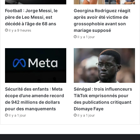
Football : Jorge Messi, le
Georgina Rodriguez réagit
père de Leo Messi, est
après avoir été victime de
décédé à l’âge de 68 ans
grossophobie avant son
mariage supposé
il y a 9 heures
il y a 1 jour
Sécurité des enfants : Meta
Sénégal : trois influenceurs
écope d’une amende record
TikTok emprisonnés pour
de 942 millions de dollars
des publications critiquant
pour des manquements
Diomaye Faye
il y a 1 jour
il y a 1 jour