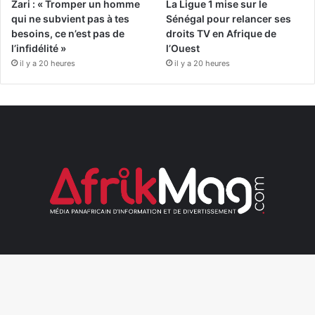
Zari : « Tromper un homme
La Ligue 1 mise sur le
qui ne subvient pas à tes
Sénégal pour relancer ses
besoins, ce n’est pas de
droits TV en Afrique de
l’infidélité »
l’Ouest
il y a 20 heures
il y a 20 heures
AfrikMag est un média online Panafricain d’information et
divertissement avec 4 millions d’utilisateurs, 8 millions des vues
vidéos et une portée de 25 millions chaque mois. Nous sommes
B
classés dans le top 4 Media dans 12 pays africains