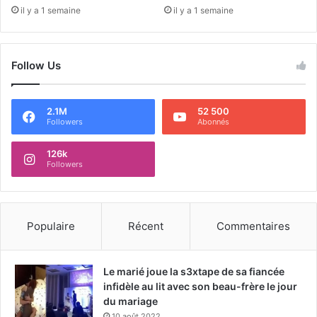
il y a 1 semaine
il y a 1 semaine
Follow Us
2.1M
52 500
Followers
Abonnés
126k
Followers
Populaire
Récent
Commentaires
Le marié joue la s3xtape de sa fiancée
infidèle au lit avec son beau-frère le jour
du mariage
10 août 2022