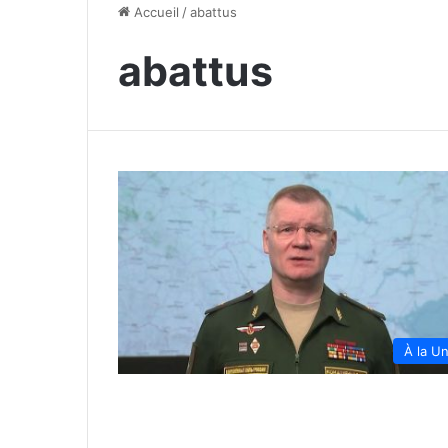
Accueil
/
abattus
abattus
À la U