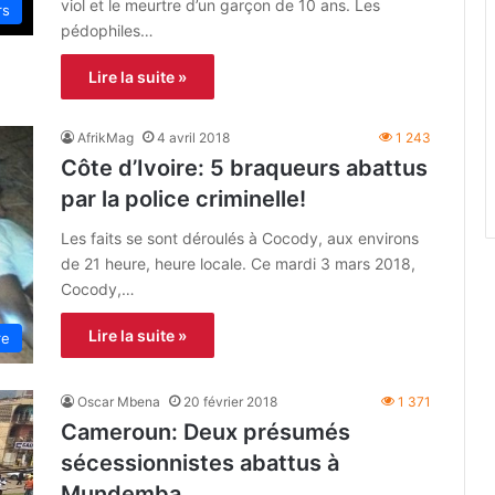
viol et le meurtre d’un garçon de 10 ans. Les
rs
pédophiles…
Lire la suite »
AfrikMag
4 avril 2018
1 243
Côte d’Ivoire: 5 braqueurs abattus
par la police criminelle!
Les faits se sont déroulés à Cocody, aux environs
de 21 heure, heure locale. Ce mardi 3 mars 2018,
Cocody,…
Lire la suite »
re
Oscar Mbena
20 février 2018
1 371
Cameroun: Deux présumés
sécessionnistes abattus à
Mundemba