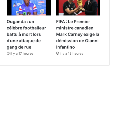
Ouganda : un
FIFA : Le Premier
célèbre footballeur
ministre canadien
battu à mort lors
Mark Carney exige la
d’une attaque de
démission de Gianni
gang de rue
Infantino
il y a 17 heures
il y a 18 heures