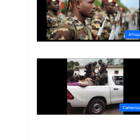
Afriq
Camero