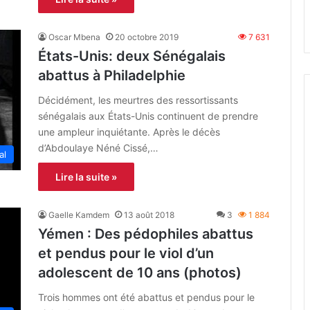
Oscar Mbena
20 octobre 2019
7 631
États-Unis: deux Sénégalais
abattus à Philadelphie
Décidément, les meurtres des ressortissants
sénégalais aux États-Unis continuent de prendre
une ampleur inquiétante. Après le décès
d’Abdoulaye Néné Cissé,…
al
Lire la suite »
Gaelle Kamdem
13 août 2018
3
1 884
Yémen : Des pédophiles abattus
et pendus pour le viol d’un
adolescent de 10 ans (photos)
Trois hommes ont été abattus et pendus pour le