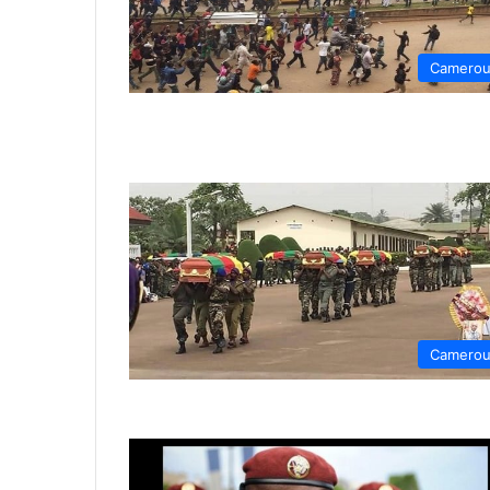
Camero
Camero