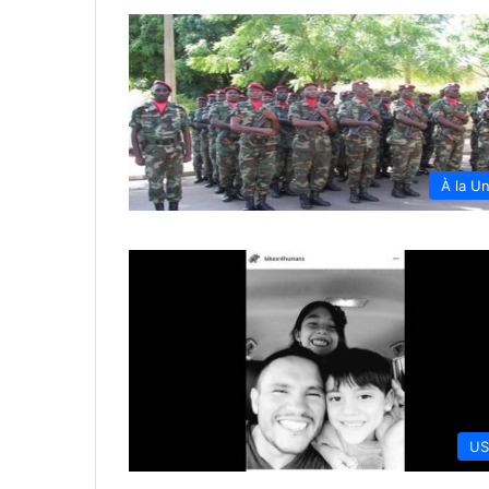
À la U
US