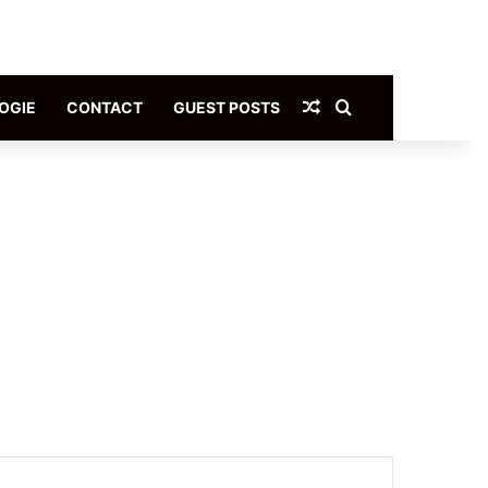
Article Aléatoire
Rechercher
OGIE
CONTACT
GUEST POSTS