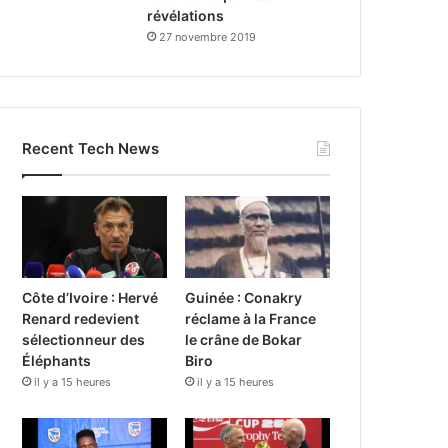
révélations
27 novembre 2019
Recent Tech News
Côte d’Ivoire : Hervé
Guinée : Conakry
Renard redevient
réclame à la France
sélectionneur des
le crâne de Bokar
Éléphants
Biro
il y a 15 heures
il y a 15 heures