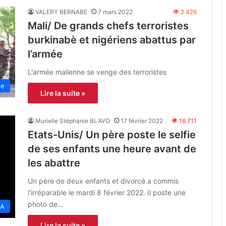
VALERY BERNABE
7 mars 2022
2 426
Mali/ De grands chefs terroristes
burkinabè et nigériens abattus par
l’armée
L'armée malienne se venge des terroristes
ne
Lire la suite »
Murielle Stéphanie BLAVO
17 février 2022
16 711
Etats-Unis/ Un père poste le selfie
de ses enfants une heure avant de
les abattre
Un père de deux enfants et divorcé a commis
l’irréparable le mardi 8 février 2022. Il poste une
photo de…
A
Lire la suite »