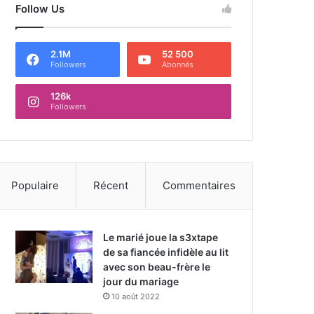
Follow Us
2.1M
52 500
Followers
Abonnés
126k
Followers
Populaire
Récent
Commentaires
Le marié joue la s3xtape
de sa fiancée infidèle au lit
avec son beau-frère le
jour du mariage
10 août 2022