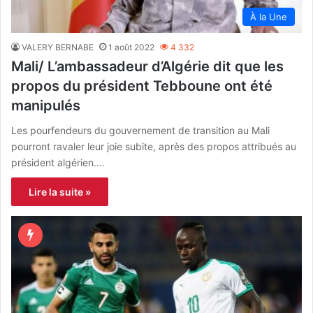
À la Une
VALERY BERNABE
1 août 2022
4 332
Mali/ L’ambassadeur d’Algérie dit que les
propos du président Tebboune ont été
manipulés
Les pourfendeurs du gouvernement de transition au Mali
pourront ravaler leur joie subite, après des propos attribués au
président algérien.…
Lire la suite »