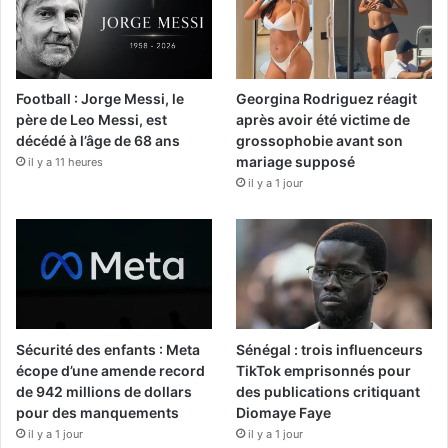
Football : Jorge Messi, le
Georgina Rodriguez réagit
père de Leo Messi, est
après avoir été victime de
décédé à l’âge de 68 ans
grossophobie avant son
mariage supposé
il y a 11 heures
il y a 1 jour
Sécurité des enfants : Meta
Sénégal : trois influenceurs
écope d’une amende record
TikTok emprisonnés pour
de 942 millions de dollars
des publications critiquant
pour des manquements
Diomaye Faye
il y a 1 jour
il y a 1 jour