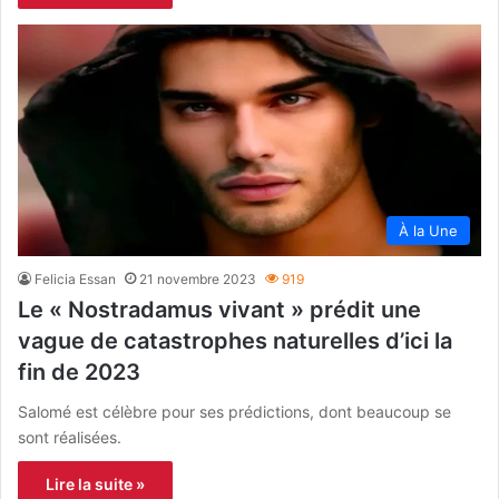
À la Une
Felicia Essan
21 novembre 2023
919
Le « Nostradamus vivant » prédit une
vague de catastrophes naturelles d’ici la
fin de 2023
Salomé est célèbre pour ses prédictions, dont beaucoup se
sont réalisées.
Lire la suite »