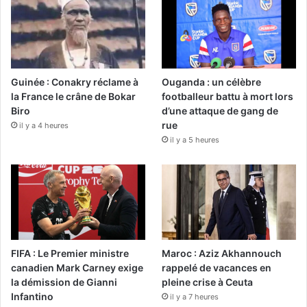
Guinée : Conakry réclame à
Ouganda : un célèbre
la France le crâne de Bokar
footballeur battu à mort lors
Biro
d’une attaque de gang de
rue
il y a 4 heures
il y a 5 heures
FIFA : Le Premier ministre
Maroc : Aziz Akhannouch
canadien Mark Carney exige
rappelé de vacances en
la démission de Gianni
pleine crise à Ceuta
Infantino
il y a 7 heures