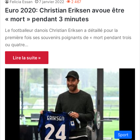
Felicia Essan
7 janvier 2022
2 467
Euro 2020: Christian Eriksen avoue être
« mort » pendant 3 minutes
Le footballeur danois Christian Eriksen a détaillé pour la
première fois ses souvenirs poignants de « mort pendant trois
ou quatre…
Lire la suite »
Sport