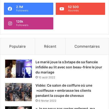
2.1M
52 500
Followers
Abonnés
126k
Followers
Populaire
Récent
Commentaires
Le marié joue la s3xtape de sa fiancée
infidèle au lit avec son beau-frère le jour
du mariage
10 août 2022
Vidéo: Ce salon de coiffure où une
»coiffeuse » embrasse les clients
pendant la coupe de cheveux
6 février 2022
« Je ne peux pas rester enfermé, ma