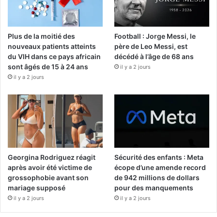
Plus de la moitié des
Football : Jorge Messi, le
nouveaux patients atteints
père de Leo Messi, est
du VIH dans ce pays africain
décédé à l’âge de 68 ans
sont âgés de 15 à 24 ans
il y a 2 jours
il y a 2 jours
Georgina Rodriguez réagit
Sécurité des enfants : Meta
après avoir été victime de
écope d’une amende record
grossophobie avant son
de 942 millions de dollars
mariage supposé
pour des manquements
il y a 2 jours
il y a 2 jours