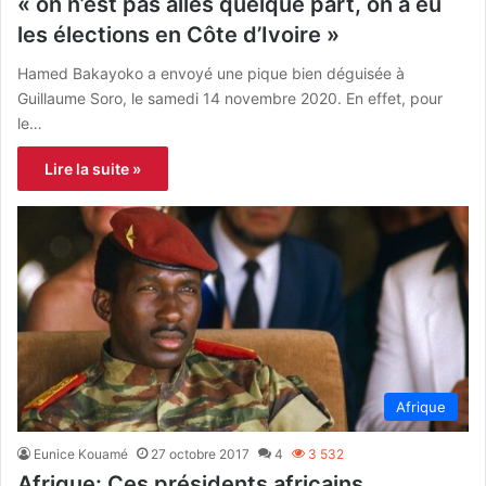
« on n’est pas allés quelque part, on a eu
les élections en Côte d’Ivoire »
Hamed Bakayoko a envoyé une pique bien déguisée à
Guillaume Soro, le samedi 14 novembre 2020. En effet, pour
le…
Lire la suite »
Afrique
Eunice Kouamé
27 octobre 2017
4
3 532
Afrique: Ces présidents africains