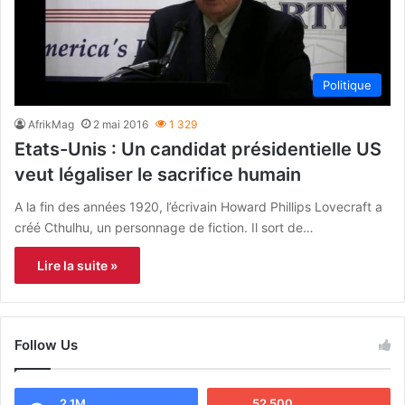
Politique
AfrikMag
2 mai 2016
1 329
Etats-Unis : Un candidat présidentielle US
veut légaliser le sacrifice humain
A la fin des années 1920, l’écrivain Howard Phillips Lovecraft a
créé Cthulhu, un personnage de fiction. Il sort de…
Lire la suite »
Follow Us
2.1M
52 500