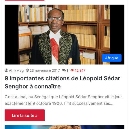
Afrique
AfrikMag
23 novembre 2017
1
12 317
9 importantes citations de Léopold Sédar
Senghor à connaître
C’est à Joal, au Sénégal que Léopold Sédar Senghor vit le jour,
exactement le 9 octobre 1906. Il fit successivement ses…
Lire la suite »