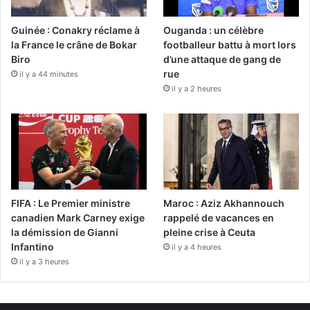
Guinée : Conakry réclame à
Ouganda : un célèbre
la France le crâne de Bokar
footballeur battu à mort lors
Biro
d’une attaque de gang de
rue
il y a 44 minutes
il y a 2 heures
FIFA : Le Premier ministre
Maroc : Aziz Akhannouch
canadien Mark Carney exige
rappelé de vacances en
la démission de Gianni
pleine crise à Ceuta
Infantino
il y a 4 heures
il y a 3 heures