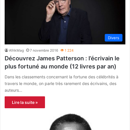
Divers
AfrikMag
7 novembre 2016
1 224
Découvrez James Patterson : l’écrivain le
plus fortuné au monde (12 livres par an)
Dans les classements concernant la fortune des célébrités à
travers le monde, on parle très rarement des écrivains, des
auteurs…
Lire la suite »