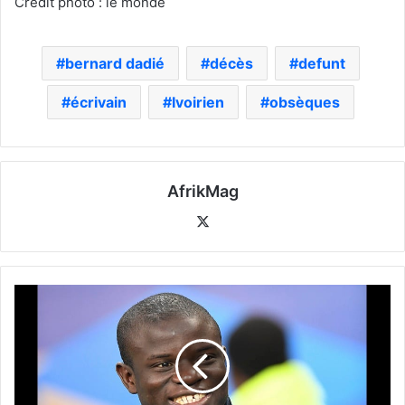
Crédit photo : le monde
bernard dadié
décès
defunt
écrivain
Ivoirien
obsèques
AfrikMag
X