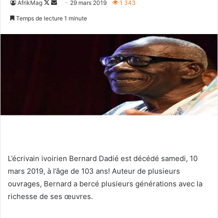
Follow
Envoyer
AfrikMag
29 mars 2019
1 343
on
un
Temps de lecture 1 minute
X
courriel
L’écrivain ivoirien Bernard Dadié est décédé samedi, 10
mars 2019, à l’âge de 103 ans! Auteur de plusieurs
ouvrages, Bernard a bercé plusieurs générations avec la
richesse de ses œuvres.