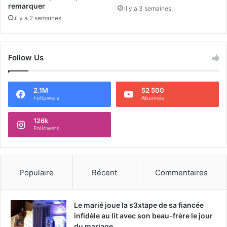
remarquer
il y a 3 semaines
il y a 2 semaines
Follow Us
2.1M
52 500
Followers
Abonnés
126k
Followers
Populaire
Récent
Commentaires
Le marié joue la s3xtape de sa fiancée
infidèle au lit avec son beau-frère le jour
du mariage