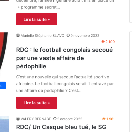
décembre, l’armée nigériane aurait mis en place un
» programme secret…
Lire la suite »
Murielle Stéphanie BLAVO
9 novembre 2022
2 100
RDC : le football congolais secoué
par une vaste affaire de
pédophilie
C’est une nouvelle qui secoue l’actualité sportive
africaine. Le football congolais serait-il entravé par
go
une affaire de pédophilie ? C’est…
Lire la suite »
VALERY BERNABE
2 octobre 2022
1 961
RDC/ Un Casque bleu tué, le SG