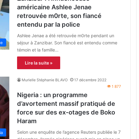
américaine Ashlee Jenae
retrouvée m0rte, son fiancé
entendu par la police
Ashlee Jenae a été retrouvée m0rte pendant un
séjour à Zanzibar. Son fiancé est entendu comme
le
témoin et la famille…
Lire la suite »
Murielle Stéphanie BLAVO
17 décembre 2022
1 877
Nigeria : un programme
d’avortement massif pratiqué de
force sur des ex-otages de Boko
Haram
Selon une enquête de l’agence Reuters publiée le 7
ia