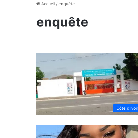
Accueil
/
enquête
enquête
Côte d'Ivoi