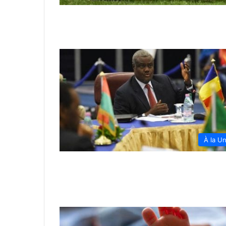
À la U