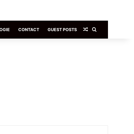
Article Aléatoire
Rechercher
OGIE
CONTACT
GUEST POSTS