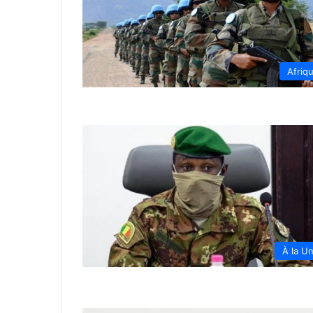
Afriq
À la U