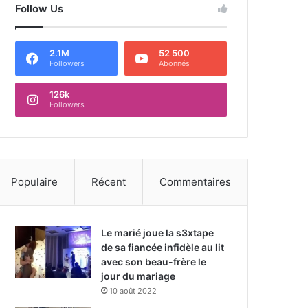
Follow Us
2.1M
52 500
Followers
Abonnés
126k
Followers
Populaire
Récent
Commentaires
Le marié joue la s3xtape
de sa fiancée infidèle au lit
avec son beau-frère le
jour du mariage
10 août 2022