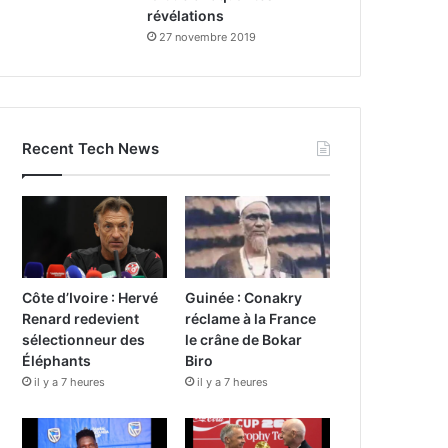
révélations
27 novembre 2019
Recent Tech News
Côte d’Ivoire : Hervé
Guinée : Conakry
Renard redevient
réclame à la France
sélectionneur des
le crâne de Bokar
Éléphants
Biro
il y a 7 heures
il y a 7 heures