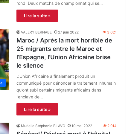
rond. Deux matchs de championnat qui se…
Lire la suite »
VALERY BERNABE
27 juin 2022
3 021
Maroc / Après la mort horrible de
25 migrants entre le Maroc et
l’Espagne, l’Union Africaine brise
le silence
L’Union Africaine a finalement produit un
communiqué pour dénoncer le traitement inhumain
ne
qu’ont subi certains migrants africains dans
l’enclave de…
Lire la suite »
Murielle Stéphanie BLAVO
10 mai 2022
2 914
Sénégal/ Déclaré mort à l’hôpital,