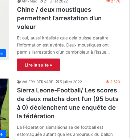
AfrikMag
21 juillet 2022
2 176
Chine / deux moustiques
permettent l’arrestation d’un
voleur
Et oui, aussi irréaliste que cela puisse paraître,
l’information est avérée. Deux moustiques ont
permis l’arrestation d’un cambrioleur à l’issue…
té
Lire la suite »
VALERY BERNABE
5 juillet 2022
2 620
Sierra Leone-Football/ Les scores
de deux matchs dont l’un (95 buts
à 0) déclenchent une enquête de
la fédération
La Fédération sierraléonaise de football est
estomaquée autant que les amoureux du ballon
ne