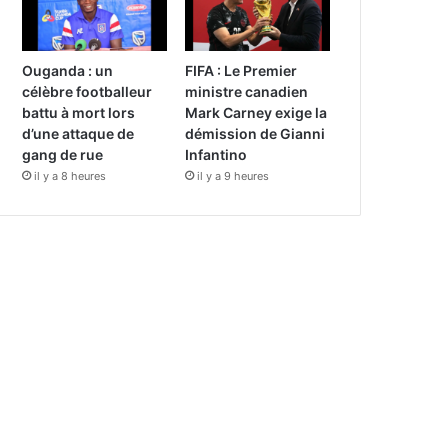
Ouganda : un
FIFA : Le Premier
célèbre footballeur
ministre canadien
battu à mort lors
Mark Carney exige la
d’une attaque de
démission de Gianni
gang de rue
Infantino
il y a 8 heures
il y a 9 heures