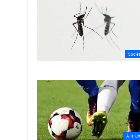
Socié
À la U