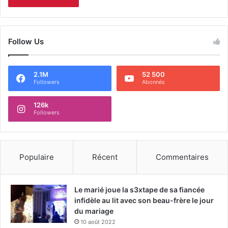
Follow Us
2.1M
52 500
Followers
Abonnés
126k
Followers
Populaire
Récent
Commentaires
Le marié joue la s3xtape de sa fiancée
infidèle au lit avec son beau-frère le jour
du mariage
10 août 2022