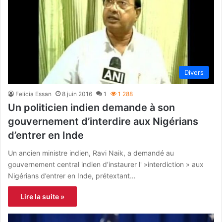
Divers
Felicia Essan
8 juin 2016
1
1 288
Un politicien indien demande à son
gouvernement d’interdire aux Nigérians
d’entrer en Inde
Un ancien ministre indien, Ravi Naik, a demandé au
gouvernement central indien d’instaurer l' »interdiction » aux
Nigérians d’entrer en Inde, prétextant…
Lire la suite »