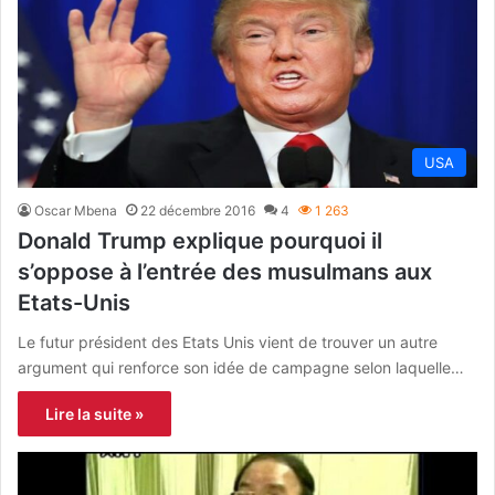
USA
Oscar Mbena
22 décembre 2016
4
1 263
Donald Trump explique pourquoi il
s’oppose à l’entrée des musulmans aux
Etats-Unis
Le futur président des Etats Unis vient de trouver un autre
argument qui renforce son idée de campagne selon laquelle…
Lire la suite »