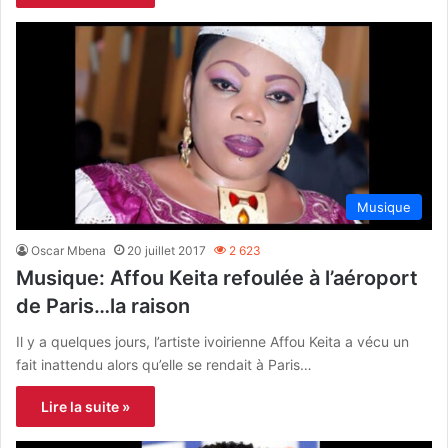
Musique
Oscar Mbena
20 juillet 2017
2 623
Musique: Affou Keita refoulée à l’aéroport
de Paris…la raison
Il y a quelques jours, l’artiste ivoirienne Affou Keita a vécu un
fait inattendu alors qu’elle se rendait à Paris…
Lire la suite »