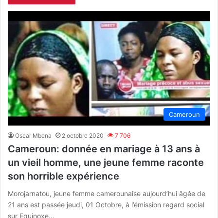
Cameroun
Oscar Mbena
2 octobre 2020
7 706
Cameroun: donnée en mariage à 13 ans à
un vieil homme, une jeune femme raconte
son horrible expérience
Morojarnatou, jeune femme camerounaise aujourd’hui âgée de
21 ans est passée jeudi, 01 Octobre, à l’émission regard social
sur Equinoxe…