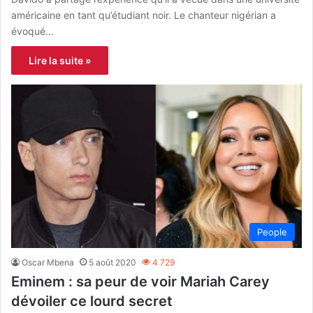
américaine en tant qu’étudiant noir. Le chanteur nigérian a
évoqué…
Lire la suite »
People
Oscar Mbena
5 août 2020
4 729
Eminem : sa peur de voir Mariah Carey
dévoiler ce lourd secret