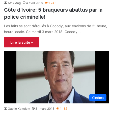
AfrikMag
4 avril 2018
1 243
Côte d’Ivoire: 5 braqueurs abattus par la
police criminelle!
Les faits se sont déroulés à Cocody, aux environs de 21 heure,
heure locale. Ce mardi 3 mars 2018, Cocody,…
Lire la suite »
Cinéma
Gaelle Kamdem
31 mars 2018
1 186