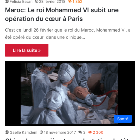
Felicia Essan
28 février 2018
1 352
Maroc: Le roi Mohammed VI subit une
opération du cœur à Paris
C’est ce lundi 26 février que le roi du Maroc, Mohammed VI, a
été opéré du cœur dans une clinique…
Lire la suite »
Santé
Gaelle Kamdem
18 novembre 2017
3
2 300