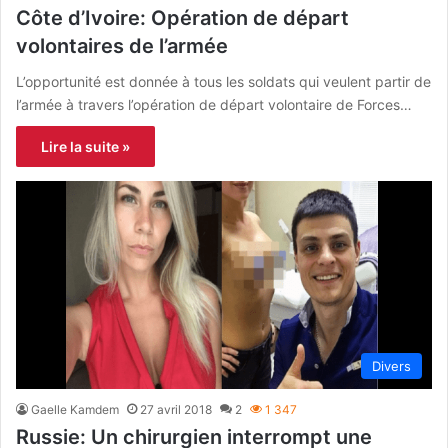
Côte d’Ivoire: Opération de départ
volontaires de l’armée
L’opportunité est donnée à tous les soldats qui veulent partir de
l’armée à travers l’opération de départ volontaire de Forces…
Lire la suite »
Divers
Gaelle Kamdem
27 avril 2018
2
1 347
Russie: Un chirurgien interrompt une