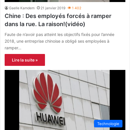
Gaelle Kamdem
21 janvier 2019
1 402
Chine : Des employés forcés à ramper
dans la rue. La raison!(vidéo)
Faute de n’avoir pas atteint les objectifs fixés pour l’année
2018, une entreprise chinoise a obligé ses employées à
ramper…
Lire la suite »
Technologie