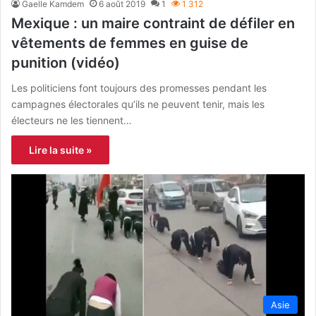
Gaelle Kamdem
6 août 2019
1
1 312
Mexique : un maire contraint de défiler en
vêtements de femmes en guise de
punition (vidéo)
Les politiciens font toujours des promesses pendant les
campagnes électorales qu’ils ne peuvent tenir, mais les
électeurs ne les tiennent…
Lire la suite »
Asie