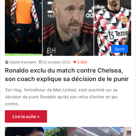
Sport
Gaelle Kamdem
22 octobre 2022
5 654
Ronaldo exclu du match contre Chelsea,
son coach explique sa décision de le punir
Ten Hag, l’entraîneur de Man.United, s’est exprimé sur sa
décision de punir Ronaldo après son refus d’entrer en jeu
contre…
Lire la suite »