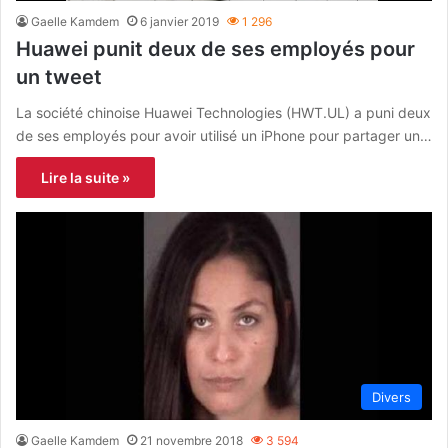
Gaelle Kamdem
6 janvier 2019
1 296
Huawei punit deux de ses employés pour
un tweet
La société chinoise Huawei Technologies (HWT.UL) a puni deux
de ses employés pour avoir utilisé un iPhone pour partager un…
Lire la suite »
Divers
Gaelle Kamdem
21 novembre 2018
3 594