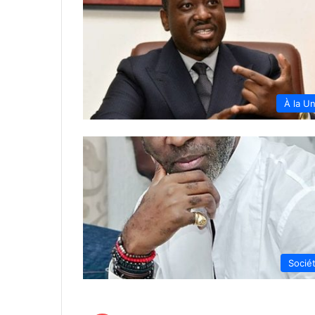
À la U
Socié