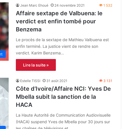
Jean Marc Ehoué
24 novembre 2021
1 532
Affaire sextape de Valbuena: le
verdict est enfin tombé pour
Benzema
Le procès de la sextape de Mathieu Valbuena est
enfin terminé. La justice vient de rendre son
verdict. Karim Benzema…
rt
Lire la suite »
Estelle TISSI
31 août 2021
3 131
Côte d’Ivoire/Affaire NCI: Yves De
Mbella subit la sanction de la
HACA
La Haute Autorité de Communication Audiovisuelle
(HACA) suspend Yves de Mbella pour 30 jours sur
les chaînes de télévisions et…