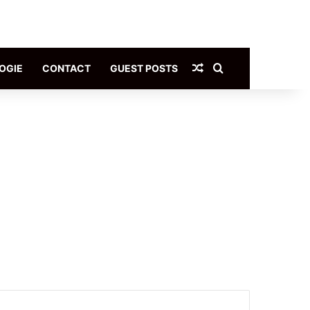
Article Aléatoire
Rechercher
OGIE
CONTACT
GUEST POSTS