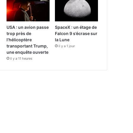
USA : un avion passe
SpaceX : un étage de
trop près de
Falcon 9 s’écrase sur
l’hélicoptère
la Lune
transportant Trump,
il y a 1 jour
une enquête ouverte
il y a 11 heures