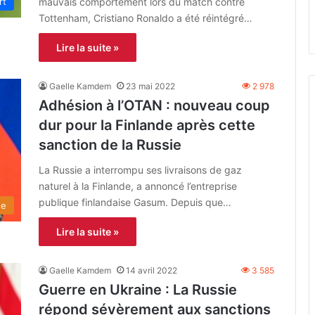
mauvais comportement lors du match contre
rt
Tottenham, Cristiano Ronaldo a été réintégré…
Lire la suite »
Gaelle Kamdem
23 mai 2022
2 978
Adhésion à l’OTAN : nouveau coup
dur pour la Finlande après cette
sanction de la Russie
La Russie a interrompu ses livraisons de gaz
naturel à la Finlande, a annoncé l’entreprise
publique finlandaise Gasum. Depuis que…
de
Lire la suite »
Gaelle Kamdem
14 avril 2022
3 585
Guerre en Ukraine : La Russie
répond sévèrement aux sanctions