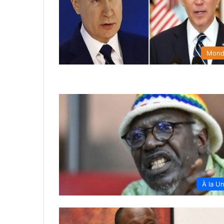
Mon
À la U