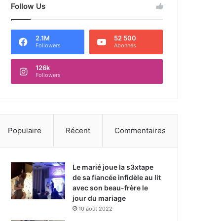
Follow Us
2.1M
52 500
Followers
Abonnés
126k
Followers
Populaire
Récent
Commentaires
Le marié joue la s3xtape
de sa fiancée infidèle au lit
avec son beau-frère le
jour du mariage
10 août 2022