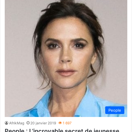
People
AfrikMag
20 janvier 2019
1 697
People : L’incroyable secret de jeunesse