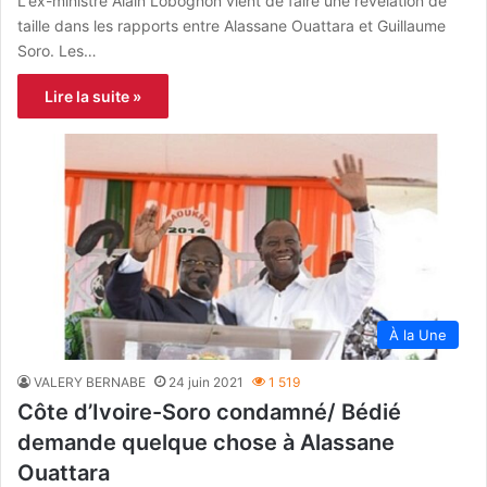
L‘ex-ministre Alain Lobognon vient de faire une révélation de
taille dans les rapports entre Alassane Ouattara et Guillaume
Soro. Les…
Lire la suite »
À la Une
VALERY BERNABE
24 juin 2021
1 519
Côte d’Ivoire-Soro condamné/ Bédié
demande quelque chose à Alassane
Ouattara