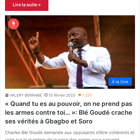
Lire la suite »
À la Une
VALERY BERNABE
10 février 2023
1 231
« Quand tu es au pouvoir, on ne prend pas
les armes contre toi… »: Blé Goudé crache
ses vérités à Gbagbo et Soro
Charles Blé Goudé demande aux opposants d’être cohérents et
vrais sur la question de la prise des armes pour parvenir…