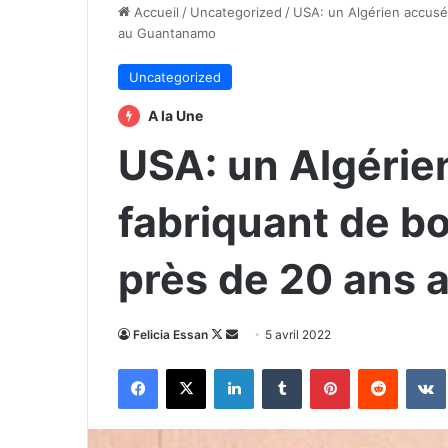
Accueil
/
Uncategorized
/
USA: un Algérien accusé
au Guantanamo
Uncategorized
A la Une
USA: un Algérie
fabriquant de b
près de 20 ans
Follow
Envoyer
Felicia Essan
5 avril 2022
on
un
Facebook
X
Linkedin
Tumblr
Pinterest
Reddit
X
courriel