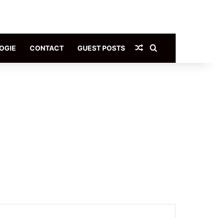
Article Aléatoire
Rechercher
OGIE
CONTACT
GUEST POSTS