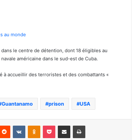
es au monde
 dans le centre de détention, dont 18 éligibles au
se navale américaine dans le sud-est de Cuba.
 à accueillir des terroristes et des combattants «
Guantanamo
prison
USA
nterest
Reddit
VKontakte
Odnoklassniki
Pocket
Partager par email
Imprimer