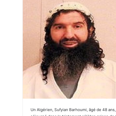
Un Algérien, Sufyian Barhoumi, âgé de 48 ans, 