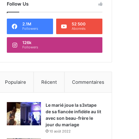
Follow Us
2.1M
52 500
Followers
Abonnés
126k
Followers
Populaire
Récent
Commentaires
Le marié joue la s3xtape
de sa fiancée infidèle au lit
avec son beau-frère le
jour du mariage
10 août 2022