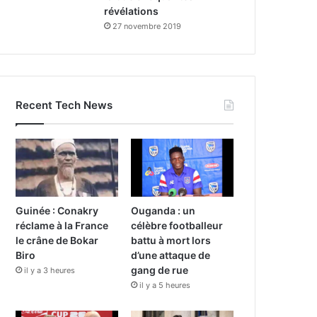
révélations
27 novembre 2019
Recent Tech News
Guinée : Conakry
Ouganda : un
réclame à la France
célèbre footballeur
le crâne de Bokar
battu à mort lors
Biro
d’une attaque de
gang de rue
il y a 3 heures
il y a 5 heures