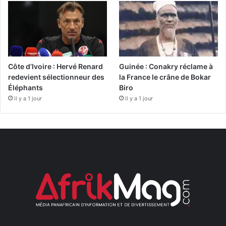
Côte d’Ivoire : Hervé Renard
Guinée : Conakry réclame à
redevient sélectionneur des
la France le crâne de Bokar
Éléphants
Biro
il y a 1 jour
il y a 1 jour