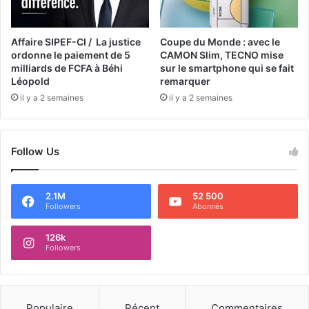
Affaire SIPEF-CI / La justice
Coupe du Monde : avec le
ordonne le paiement de 5
CAMON Slim, TECNO mise
milliards de FCFA à Béhi
sur le smartphone qui se fait
Léopold
remarquer
il y a 2 semaines
il y a 2 semaines
Follow Us
2.1M
52 500
Followers
Abonnés
126k
Followers
Populaire
Récent
Commentaires