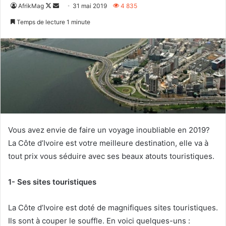
Follow
Envoyer
AfrikMag
31 mai 2019
4 835
on
un
Temps de lecture 1 minute
X
courriel
Vous avez envie de faire un voyage inoubliable en 2019?
La Côte d’Ivoire est votre meilleure destination, elle va à
tout prix vous séduire avec ses beaux atouts touristiques.
1- Ses sites touristiques
La Côte d’Ivoire est doté de magnifiques sites touristiques.
Ils sont à couper le souffle. En voici quelques-uns :