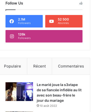
Follow Us
2.1M
52 500
Followers
Abonnés
126k
Followers
Populaire
Récent
Commentaires
Le marié joue la s3xtape
de sa fiancée infidèle au lit
avec son beau-frère le
jour du mariage
10 août 2022