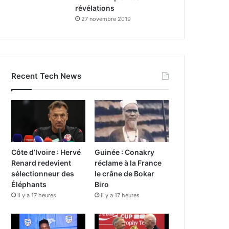
révélations
27 novembre 2019
Recent Tech News
Côte d’Ivoire : Hervé
Guinée : Conakry
Renard redevient
réclame à la France
sélectionneur des
le crâne de Bokar
Éléphants
Biro
il y a 17 heures
il y a 17 heures