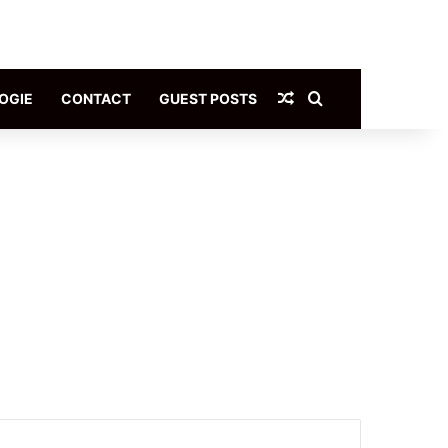
Article Aléatoire
Rechercher
OGIE
CONTACT
GUEST POSTS