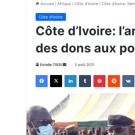
Accueil
/
Afrique
/
Côte d'Ivoire
/
Côte d’Ivoire: l’a
Côte d'Ivoire
Côte d’Ivoire: l’
des dons aux po
Envoyer
Estelle TISSI
3 août 2021
un
Facebook
X
Linkedin
Tumblr
Pinterest
Reddit
courriel