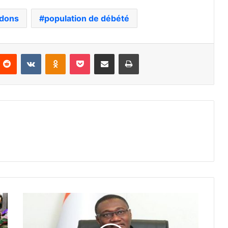
dons
population de débété
nterest
Reddit
VKontakte
Odnoklassniki
Pocket
Partager par email
Imprimer