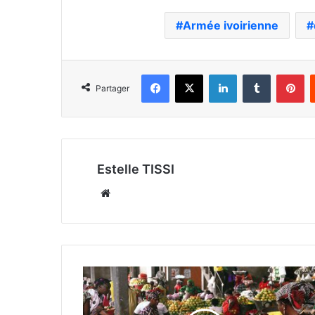
Armée ivoirienne
Facebook
X
Linkedin
Tumblr
Pi
Partager
Estelle TISSI
Website