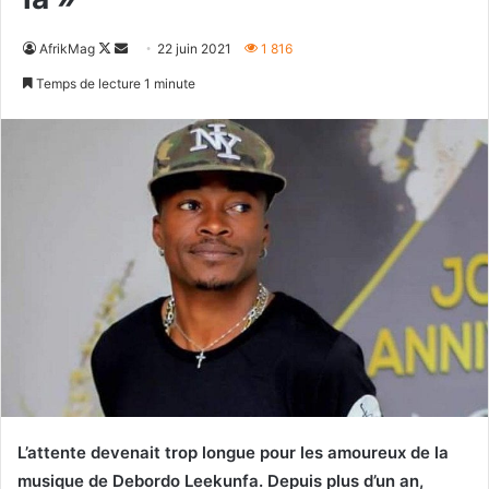
Follow
Envoyer
AfrikMag
22 juin 2021
1 816
on
un
Temps de lecture 1 minute
X
courriel
L’attente devenait trop longue pour les amoureux de la
musique de Debordo Leekunfa. Depuis plus d’un an,